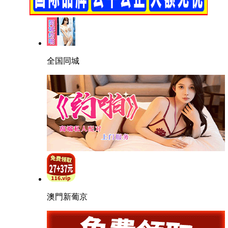
全国同城
澳門新葡京