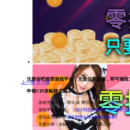
注册杏吧推荐游戏平台，充值任意金额，即可领取7
上一张
下一张
申领VIP发帖格式如下：
游戏平台名称：博马 或 摩臣 或 恒彩 （
3选1
）
游戏平台会员名：（
请注明您在游戏平台注册的会
论坛会员名：（
请注明您在论坛的会员名称
）
主题分类：发帖时请选择“500万彩票活动”