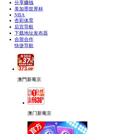
分享赚钱
美加墨世界杯
NBA
杏彩体育
后宫导航
下载地址发布器
合营合作
快捷导航
澳門新葡京
澳门新葡京