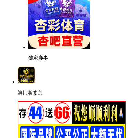
独家赛事
澳门新葡京